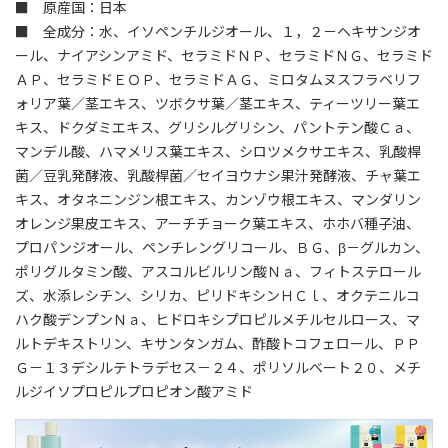
■ 原産国：日本
■ 全成分：水、イソペンチルジオール、１，２－ヘキサンジオ
ール、ナイアシンアミド、セラミドＮＰ、セラミドＮＧ、セラミド
ＡＰ、セラミドＥＯＰ、セラミドＡＧ、ミロタムヌスフラベリフ
ォリア葉／茎エキス、ツボクサ葉／茎エキス、ティーツリー葉エ
キス、ドクダミエキス、グリシルグリシン、パントテン酸Ｃａ、
マンデル酸、ハマメリス葉エキス、シロツメクサエキス、乳酸桿
菌／豆乳発酵液、乳酸桿菌／セイヨウナシ果汁発酵液、チャ葉エ
キス、オタネニンジン根エキス、カンゾウ根エキス、マンダリン
オレンジ果皮エキス、アーチチョーク葉エキス、ホホバ種子油、
プロパンジオール、ペンチレングリコール、ＢＧ、β－グルカン、
ポリグルタミン酸、アスコルビルリン酸Ｎａ、フィトステロール
ズ、水添レシチン、シリカ、ピリドキシンＨＣｌ、オクテニルコ
ハク酸デンプンＮａ、ヒドロキシプロピルメチルセルロース、マ
ルトデキストリン、キサンタンガム、酢酸トコフェロール、ＰＰ
Ｇ－１３デシルテトラデセス－２４、ポリソルベート２０、メチ
ルジイソプロピルプロピオン酸アミド