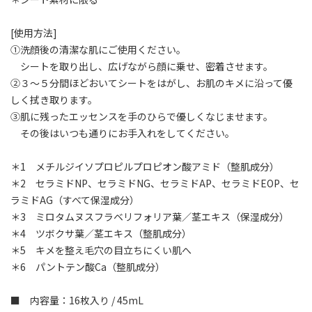
[使用方法]
①洗顔後の清潔な肌にご使用ください。
シートを取り出し、広げながら顔に乗せ、密着させます。
②３～５分間ほどおいてシートをはがし、お肌のキメに沿って優
しく拭き取ります。
③肌に残ったエッセンスを手のひらで優しくなじませます。
その後はいつも通りにお手入れをしてください。
＊1 メチルジイソプロピルプロピオン酸アミド（整肌成分）
＊2 セラミドNP、セラミドNG、セラミドAP、セラミドEOP、セ
ラミドAG（すべて保湿成分）
＊3 ミロタムヌスフラベリフォリア葉／茎エキス（保湿成分）
＊4 ツボクサ葉／茎エキス（整肌成分）
＊5 キメを整え毛穴の目立ちにくい肌へ
＊6 パントテン酸Ca（整肌成分）
■ 内容量：16枚入り / 45mL