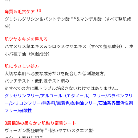
＊5
角質＆毛穴ケア
＊6
グリシルグリシン＆パントテン酸
＆マンデル酸（すべて整肌成
分）
肌ツヤ＆キメを整える
ハマメリス葉エキス＆シロツメクサエキス（すべて整肌成分）、ホ
ホバ種子油（保湿成分）
肌にやさしい処方
大切な素肌へ必要な成分だけを配合した低刺激処方。
パッチテスト・低刺激テスト済み
※すべての方に肌トラブルが起きないわけではありません。
グリセリンフリー/アルコール（エタノール）フリー/パラベンフリ
ー/シリコンフリー/無香料/無着色/鉱物油フリー/石油系界面活性剤
フリー/弱酸性
3層構造の柔らかい肌触り密着シート
＊
ヴィーガン認証取得
-使いやすいスクエア型-
＊シート素材に限る