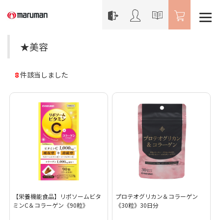
★美容
8
件該当しました
【栄養機能食品】リポソームビタ
プロテオグリカン＆コラーゲン
ミンC＆コラーゲン《90粒》
《30粒》30日分