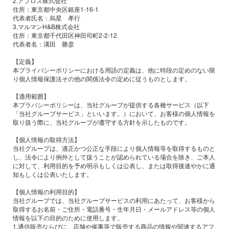
2.アプロス株式会社
住所：東京都中央区銀座1-16-1
代表者氏名：烏星 孝行
3.マルマンH&B株式会社
住所：東京都千代田区神田司町2-2-12
代表者名：溝田 勝彦
【定義】
本プライバシーポリシーにおける用語の定義は、他に特段の定めのない限
り個人情報保護法その他の関係法令の定めに従うものとします。
【適用範囲】
本プラバシーポリシーは、当社グループが提供する各種サービス（以下
「当社グループサービス」といいます。）において、お客様の個人情報を
取り扱う際に、当社グループが遵守する方針を示したものです。
【個人情報の取得方法】
当社グループは、適正かつ公正な手段により個人情報等を取得するものと
し、法令により例外として扱うことが認められている場合を除き、ご本人
に対して、利用目的を予め明示もしくは公表し、または取得後速やかに通
知もしくは公表いたします。
【個人情報の利用目的】
当社グループでは、当社グループサービスの利用にあたって、お客様から
取得するお名前・ご住所・電話番号・生年月日・メールアドレス等の個人
情報を以下の目的のために使用します。
1.通信販売ならびに、店舗や催事等で販売する商品の情報や関連するアフ