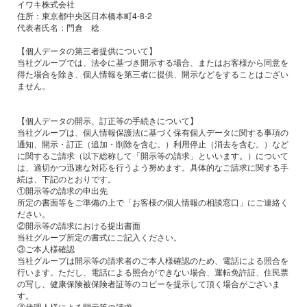
イワキ株式会社
住所：東京都中央区日本橋本町4-8-2
代表者氏名：門倉 稔
【個人データの第三者提供について】
当社グループでは、法令に基づき開示する場合、またはお客様から同意を
得た場合を除き、個人情報を第三者に提供、開示などをすることはござい
ません。
【個人データの開示、訂正等の手続きについて】
当社グループは、個人情報保護法に基づく保有個人データに関する事項の
通知、開示・訂正（追加・削除を含む。）利用停止（消去を含む。）など
に関するご請求（以下総称して「開示等の請求」といいます。）について
は、適切かつ迅速な対応を行うよう努めます。具体的なご請求に関する手
続は、下記のとおりです。
①開示等の請求の申出先
所定の書面等をご準備の上で「お客様の個人情報の相談窓口」にご連絡く
ださい。
②開示等の請求における提出書面
当社グループ所定の書式にご記入ください。
③ご本人様確認
当社グループは開示等の請求者のご本人様確認のため、電話による照合を
行います。ただし、電話による照合ができない場合、運転免許証、住民票
の写し、健康保険被保険者証等のコピーを提示して頂く場合がございま
す。
④代理人様による開示等の請求