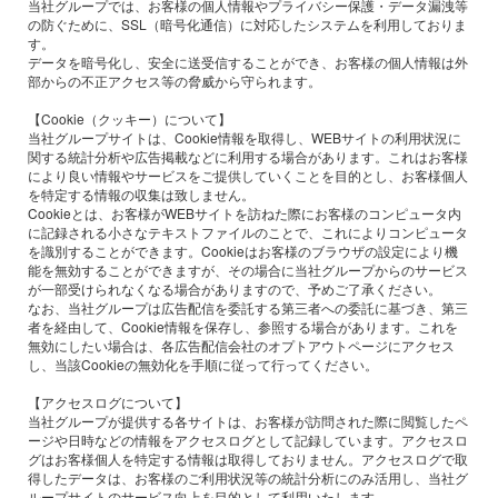
当社グループでは、お客様の個人情報やプライバシー保護・データ漏洩等
の防ぐために、SSL（暗号化通信）に対応したシステムを利用しておりま
す。
データを暗号化し、安全に送受信することができ、お客様の個人情報は外
部からの不正アクセス等の脅威から守られます。
【Cookie（クッキー）について】
当社グループサイトは、Cookie情報を取得し、WEBサイトの利用状況に
関する統計分析や広告掲載などに利用する場合があります。これはお客様
により良い情報やサービスをご提供していくことを目的とし、お客様個人
を特定する情報の収集は致しません。
Cookieとは、お客様がWEBサイトを訪ねた際にお客様のコンピュータ内
に記録される小さなテキストファイルのことで、これによりコンピュータ
を識別することができます。Cookieはお客様のブラウザの設定により機
能を無効することができますが、その場合に当社グループからのサービス
が一部受けられなくなる場合がありますので、予めご了承ください。
なお、当社グループは広告配信を委託する第三者への委託に基づき、第三
者を経由して、Cookie情報を保存し、参照する場合があります。これを
無効にしたい場合は、各広告配信会社のオプトアウトページにアクセス
し、当該Cookieの無効化を手順に従って行ってください。
【アクセスログについて】
当社グループが提供する各サイトは、お客様が訪問された際に閲覧したペ
ージや日時などの情報をアクセスログとして記録しています。アクセスロ
グはお客様個人を特定する情報は取得しておりません。アクセスログで取
得したデータは、お客様のご利用状況等の統計分析にのみ活用し、当社グ
ループサイトのサービス向上を目的として利用いたします。