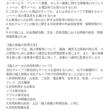
ターサービス、アンケート調査、モニター募集に関する情報等のダイレク
トメール、電子メール、お電話等でお知らせするため
2.ご注文いただいた商品やサンプル、または当社グループで実施するキャ
ンペーン等の景品等をお届けするため
3.お客様からのお問い合わせに対する回答等の対応のため
4.当社グループとの取引に関する与信管理や代金回収管理、債権管理のた
め
5.その他には、社会貢献活動、文化・芸術活動における情報の提供、関連
情報収集のため
【個人情報の管理方法】
当社グループは、個人情報等について、漏洩、滅失又は毀損の防止等、そ
の管理のために必要かつ適切な安全管理措置を講じます。また、個人情報
等を取り扱う従業者や委託先に対して、必要かつ適切な監督を行います。
【個人データの共同利用について】
当社グループで総合的なサービスを提供するために、以下の範囲内で、お
客様の個人情報を当社グループ内で共同利用することがあります。
1.共同利用項目：お名前、ご住所、電話番号、生年月日、性別、メールア
ドレス、注文履歴
2.共同利用する企業名
イワキ株式会社
アプロス株式会社
マルマンH&B株式会社
3.共同利用の目的：上記「個人情報の利用目的」と同じ
4.共同利用責任者