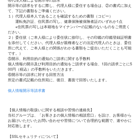
開示等の請求をするに際し、代理人様に委任する場合は、②の書式に加え
て、下記の書類をご準備ください。
１）代理人様本人であることを確認するための書類（コピー）
運転免許証、住民票の写し、健康保険被保険者証のいずれか1点
※住民票の写しは本籍地をマイナンバーの記載のないものをご用意く
ださい。
２）委任状（ご本人様により委任状に捺印し、その印鑑の印鑑登録証明書
を添付してください。代理人様が親権者などの法定代理人のときは、委任
所に代えて、ご本人様との関係がわかる書類をご提出いただくことも可能
です。）
⑤開示、利用目的の通知のご請求に関する手数料
個人情報の開示及び利用目的の通知をご請求する場合、1回の請求ごとに5
00円（税込）の手数料をいただきます。
⑥開示等の請求に対する回答方法
所定の書式記載の住所宛に、後日、書面で回答いたします。
個人情報開示等請求書
【個人情報の取扱いに関する相談や苦情の連絡先】
当社グループは、「お客さまの個人情報の相談窓口」を設け、お客様から
お届けいただいたお問い合わせや苦情について合理的な範囲で、速やかに
対応致します。
【SSLセキュリティについて】