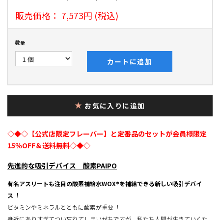
販売価格：
7,573円
(税込)
数量
カートに追加
お気に入りに追加
◇◆◇【公式店限定フレーバー】と定番品のセットが会員様限定
15％OFF＆送料無料◇◆◇
先進的な吸引デバイス 酸素PAIPO
有名アスリートも注目の酸素補給水WOX®を補給できる新しい吸引デバイ
ス︕
ビタミンやミネラルとともに酸素が重要︕
身近にありすぎてつい忘れてしまいがちですが、私たち人間が生きていくた