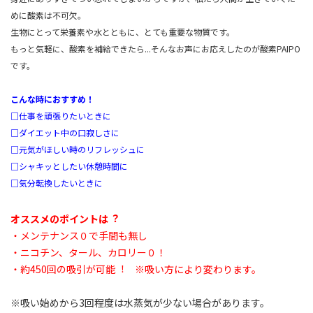
めに酸素は不可欠。
生物にとって栄養素や水とともに、とても重要な物質です。
もっと気軽に、酸素を補給できたら...そんなお声にお応えしたのが酸素PAIPO
です。
こんな時におすすめ！
□仕事を頑張りたいときに
□ダイエット中の口寂しさに
□元気がほしい時のリフレッシュに
□シャキッとしたい休憩時間に
□気分転換したいときに
オススメのポイントは︖
・メンテナンス０で手間も無し
・ニコチン、タール、カロリー０！
・約450回の吸引が可能︕ ※吸い方により変わります。
※吸い始めから3回程度は水蒸気が少ない場合があります。