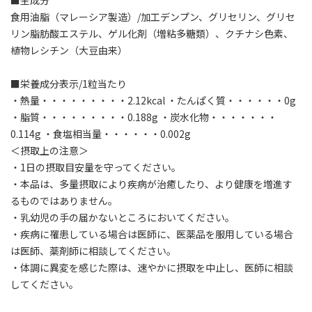
■全成分
食用油脂（マレーシア製造）/加工デンプン、グリセリン、グリセ
リン脂肪酸エステル、ゲル化剤（増粘多糖類）、クチナシ色素、
植物レシチン（大豆由来）
■栄養成分表示/1粒当たり
・熱量・・・・・・・・・2.12kcal ・たんぱく質・・・・・・0g
・脂質・・・・・・・・・0.188g ・炭水化物・・・・・・・
0.114g ・食塩相当量・・・・・・0.002g
＜摂取上の注意＞
・1日の摂取目安量を守ってください。
・本品は、多量摂取により疾病が治癒したり、より健康を増進す
るものではありません。
・乳幼児の手の届かないところにおいてください。
・疾病に罹患している場合は医師に、医薬品を服用している場合
は医師、薬剤師に相談してください。
・体調に異変を感じた際は、速やかに摂取を中止し、医師に相談
してください。