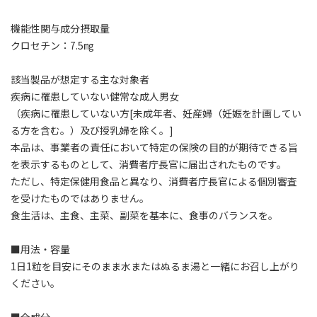
機能性関与成分摂取量
クロセチン：7.5㎎
該当製品が想定する主な対象者
疾病に罹患していない健常な成人男女
（疾病に罹患していない方[未成年者、妊産婦（妊娠を計画してい
る方を含む。）及び授乳婦を除く。]
本品は、事業者の責任において特定の保険の目的が期待できる旨
を表示するものとして、消費者庁長官に届出されたものです。
ただし、特定保健用食品と異なり、消費者庁長官による個別審査
を受けたものではありません。
食生活は、主食、主菜、副菜を基本に、食事のバランスを。
■用法・容量
1日1粒を目安にそのまま水またはぬるま湯と一緒にお召し上がり
ください。