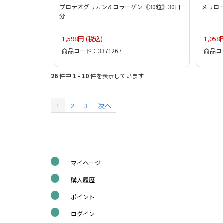
プロテオグリカン＆コラーゲン《30粒》30日
メリロー
分
1,598円 (税込)
1,058
商品コード：3371267
商品コー
26
件中
1 - 10
件を表示しています
1
2
3
次へ
マイページ
購入履歴
ポイント
ログイン