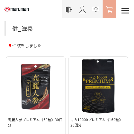
健_滋養
5
件該当しました
高麗人参プレミアム《60粒》30日
マカ10000プレミアム《160粒》
分
20回分