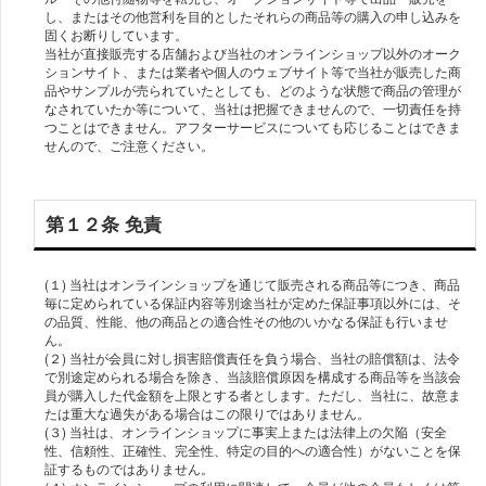
し、またはその他営利を目的としたそれらの商品等の購入の申し込みを
固くお断りしています。
当社が直接販売する店舗および当社のオンラインショップ以外のオーク
ションサイト、または業者や個人のウェブサイト等で当社が販売した商
品やサンプルが売られていたとしても、どのような状態で商品の管理が
なされていたか等について、当社は把握できませんので、一切責任を持
つことはできません。アフターサービスについても応じることはできま
せんので、ご注意ください。
第１２条 免責
(１) 当社はオンラインショップを通じて販売される商品等につき、商品
毎に定められている保証内容等別途当社が定めた保証事項以外には、そ
の品質、性能、他の商品との適合性その他のいかなる保証も行いませ
ん。
(２) 当社が会員に対し損害賠償責任を負う場合、当社の賠償額は、法令
で別途定められる場合を除き、当該賠償原因を構成する商品等を当該会
員が購入した代金額を上限とする者とします。ただし、当社に、故意ま
たは重大な過失がある場合はこの限りではありません。
(３) 当社は、オンラインショップに事実上または法律上の欠陥（安全
性、信頼性、正確性、完全性、特定の目的への適合性）がないことを保
証するものではありません。