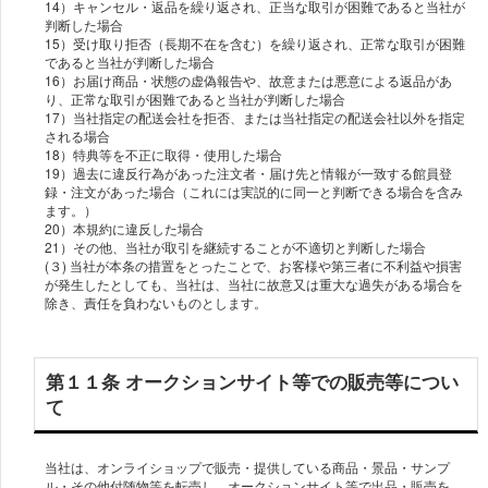
14）キャンセル・返品を繰り返され、正当な取引が困難であると当社が
判断した場合
15）受け取り拒否（長期不在を含む）を繰り返され、正常な取引が困難
であると当社が判断した場合
16）お届け商品・状態の虚偽報告や、故意または悪意による返品があ
り、正常な取引が困難であると当社が判断した場合
17）当社指定の配送会社を拒否、または当社指定の配送会社以外を指定
される場合
18）特典等を不正に取得・使用した場合
19）過去に違反行為があった注文者・届け先と情報が一致する館員登
録・注文があった場合（これには実説的に同一と判断できる場合を含み
ます。）
20）本規約に違反した場合
21）その他、当社が取引を継続することが不適切と判断した場合
(３) 当社が本条の措置をとったことで、お客様や第三者に不利益や損害
が発生したとしても、当社は、当社に故意又は重大な過失がある場合を
除き、責任を負わないものとします。
第１１条 オークションサイト等での販売等につい
て
当社は、オンライショップで販売・提供している商品・景品・サンプ
ル・その他付随物等を転売し、オークションサイト等で出品・販売を