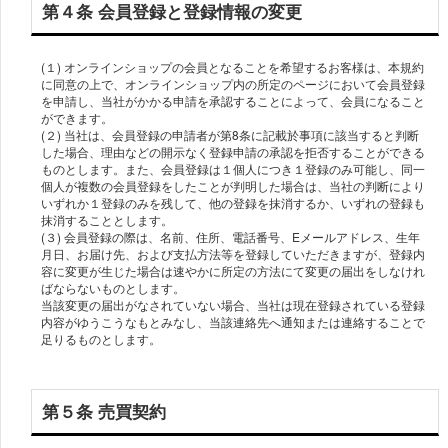
第４条 会員登録と登録情報の変更
(１) オンラインショップの会員となることを希望するお客様は、本規約
に同意の上で、オンラインショップ内の所定のページにおいて会員登録
を申請し、当社がかかる申請を承認することによって、会員になること
ができます。
(２) 当社は、会員登録の申請者が第8条に記載於事項に該当すると判断
した場合、理由などの開示なく登録申請の承認を拒否することができる
ものとします。また、会員登録は１個人につき１登録のみ可能し、同一
個人が複数の会員登録をしたことが判明した場合は、当社の判断により
いずれか１登録のみを残して、他の登録を抹消するか、いずれの登録も
抹消することとします。
(３) 会員登録の際は、名前、住所、電話番号、Eメールアドレス、生年
月日、お届け先、および支払方法等を登録していただきますが、登録内
容に変更が生じた場合は速やかに所定の方法にて変更の届出をしなけれ
ばならないものとします。
当該変更の届出がなされていない場合、当社は現在登録されている登録
内容がゆうこうなもとみなし、当該連絡先へ通知または連絡することで
足りるものとします。
第５条 売買契約