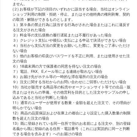
ません。
(２) お客様が下記の項目のいずれかに該当する場合、当社はオンライン
ショップ利用の制限・拒絶・停止、またはその他特典の権利剥奪、契約
の取消・解除ができるものとします。
１）第９条の禁止行為に該当する行為がされた場合またはこれに違反す
る注文がされた場合
２）料金等の支払債務の履行遅延または不履行があった場合
３）クレジット支払いや後払い支払による申込で決済ができない場合
４）当社から支払方法の変更をお願いした際に、変更をご了承いただけ
ない場合
５）他のお客様のID及びパスワードを不正に利用、または使用させた注
文の場合
６）18歳未満の方で保護者の同意を得ない注文の場合
７）電話、FAX、Eメール等による連絡が取れない場合
８）お届け先がホテル等の一時的な滞在場所の注文の場合
９）注文に関する当社からのお問い合わせにご回答いただけない場合
10）当社が販売する商品等の転売やオークションサイト等での出品・販
売またはそれらの準備、その他営利を目的とした注文やサンプルの申し
込みであると当社が判断した場合
11）通常のユーザーが使用する数量・金額を超えた注文で、その理由が
明らかでない場合
12）商品の品質保証および在庫上の都合により設定した購入数量の制限
数を超えた注文の場合
13）既に登録されている同一住所で別のお名前による注文や、別の登録
名義から既に登録のある住所・電話番号（これには実説的に同一と判断
できる場合を含みます）へのお届けの場合