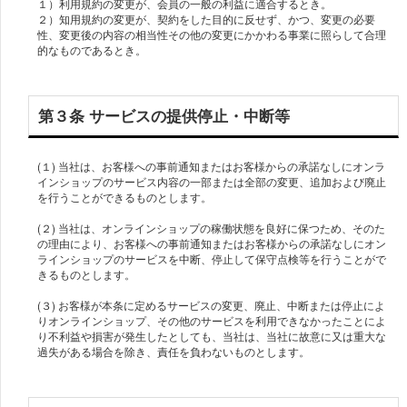
１）利用規約の変更が、会員の一般の利益に適合するとき。
２）知用規約の変更が、契約をした目的に反せず、かつ、変更の必要
性、変更後の内容の相当性その他の変更にかかわる事業に照らして合理
的なものであるとき。
第３条 サービスの提供停止・中断等
(１) 当社は、お客様への事前通知またはお客様からの承諾なしにオンラ
インショップのサービス内容の一部または全部の変更、追加および廃止
を行うことができるものとします。
(２) 当社は、オンラインショップの稼働状態を良好に保つため、そのた
の理由により、お客様への事前通知またはお客様からの承諾なしにオン
ラインショップのサービスを中断、停止して保守点検等を行うことがで
きるものとします。
(３) お客様が本条に定めるサービスの変更、廃止、中断または停止によ
りオンラインショップ、その他のサービスを利用できなかったことによ
り不利益や損害が発生したとしても、当社は、当社に故意に又は重大な
過失がある場合を除き、責任を負わないものとします。