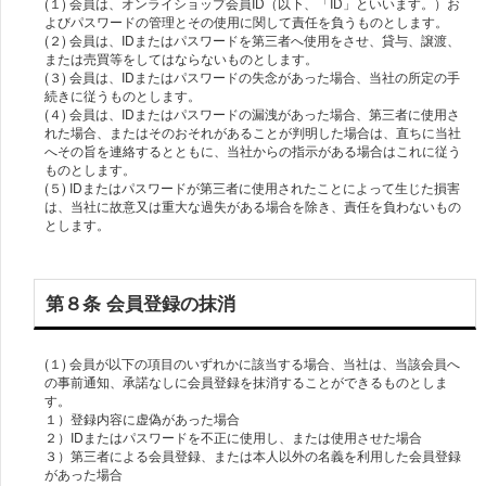
(１) 会員は、オンライショップ会員ID（以下、「ID」といいます。）お
よびパスワードの管理とその使用に関して責任を負うものとします。
(２) 会員は、IDまたはパスワードを第三者へ使用をさせ、貸与、譲渡、
または売買等をしてはならないものとします。
(３) 会員は、IDまたはパスワードの失念があった場合、当社の所定の手
続きに従うものとします。
(４) 会員は、IDまたはパスワードの漏洩があった場合、第三者に使用さ
れた場合、またはそのおそれがあることが判明した場合は、直ちに当社
へその旨を連絡するとともに、当社からの指示がある場合はこれに従う
ものとします。
(５) IDまたはパスワードが第三者に使用されたことによって生じた損害
は、当社に故意又は重大な過失がある場合を除き、責任を負わないもの
とします。
第８条 会員登録の抹消
(１) 会員が以下の項目のいずれかに該当する場合、当社は、当該会員へ
の事前通知、承諾なしに会員登録を抹消することができるものとしま
す。
１）登録内容に虚偽があった場合
２）IDまたはパスワードを不正に使用し、または使用させた場合
３）第三者による会員登録、または本人以外の名義を利用した会員登録
があった場合