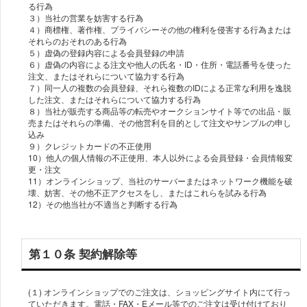
る行為
３）当社の営業を妨害する行為
４）商標権、著作権、プライバシーその他の権利を侵害する行為または
それらのおそれのある行為
５）虚偽の登録内容による会員登録の申請
６）虚偽の内容による注文や他人の氏名・ID・住所・電話番号を使った
注文、またはそれらについて協力する行為
７）同一人の複数の会員登録、それら複数のIDによる正常な利用を逸脱
した注文、またはそれらについて協力する行為
８）当社が販売する商品等の転売やオークションサイト等での出品・販
売またはそれらの準備、その他営利を目的として注文やサンプルの申し
込み
９）クレジットカードの不正使用
10）他人の個人情報の不正使用、本人以外による会員登録・会員情報変
更・注文
11）オンラインショップ、当社のサーバーまたはネットワーク機能を破
壊、妨害、その他不正アクセスをし、またはこれらを試みる行為
12）その他当社が不適当と判断する行為
第１０条 契約解除等
(１) オンラインショップでのご注文は、ショッピングサイト内にて行っ
ていただきます。電話・FAX・Eメール等でのご注文は受け付けており