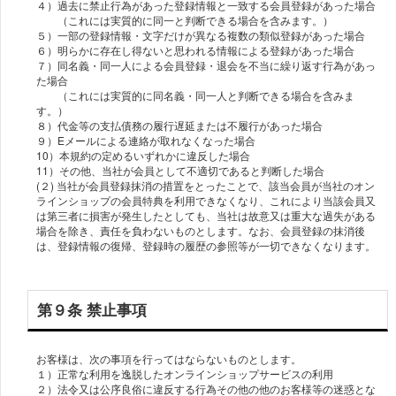
４）過去に禁止行為があった登録情報と一致する会員登録があった場合
（これには実質的に同一と判断できる場合を含みます。）
５）一部の登録情報・文字だけが異なる複数の類似登録があった場合
６）明らかに存在し得ないと思われる情報による登録があった場合
７）同名義・同一人による会員登録・退会を不当に繰り返す行為があっ
た場合
（これには実質的に同名義・同一人と判断できる場合を含みま
す。）
８）代金等の支払債務の履行遅延または不履行があった場合
９）Eメールによる連絡が取れなくなった場合
10）本規約の定めるいずれかに違反した場合
11）その他、当社が会員として不適切であると判断した場合
(２) 当社が会員登録抹消の措置をとったことで、該当会員が当社のオン
ラインショップの会員特典を利用できなくなり、これにより当該会員又
は第三者に損害が発生したとしても、当社は故意又は重大な過失がある
場合を除き、責任を負わないものとします。なお、会員登録の抹消後
は、登録情報の復帰、登録時の履歴の参照等が一切できなくなります。
第９条 禁止事項
お客様は、次の事項を行ってはならないものとします。
１）正常な利用を逸脱したオンラインショップサービスの利用
２）法令又は公序良俗に違反する行為その他の他のお客様等の迷惑とな