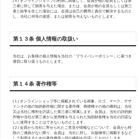
(４) オンラインショップの利用に関連して、会員が他の会員もしくは第
三者に対して損害を与えた場合、または、会員が他の会員もしくは第三
者と紛争を生じた場合には、会員は自己の費用と責任で解決するものと
し、当社に何等の迷惑、または損害を与えないものとします。
第１３条 個人情報の取扱い
当社は、お客様の個人情報を当社の「プライバシーポリシー」に基づき
適切に取り扱うものとします。
第１４条 著作権等
(１) オンラインショップ等に掲載されている画像、ロゴ、マーク、デザ
インその他の知的創作物に関する著作権、商標権その他の権利は、当社
又は当社に権利を許諾した第三者に帰属します。会員は、当社の詩的創
作物や当社が第三者から使用権を与えられた知的財産権を当社の許諾な
しに使用することはできないものとします。
(２) 会員から当社に寄せられたご意見や情報などについて、会員から特
段のご連絡がない限り、会員は、当社に対し、出版物等に掲載するなど
して利用するための著作権等一切の権利を許諾したものとします。